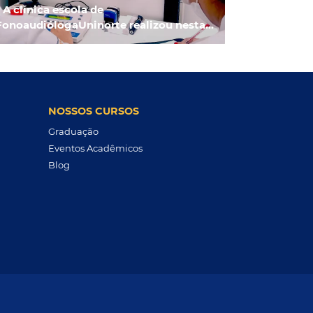
 A clínica escola de
onoaudiólogaUninorte realizou nesta...
NOSSOS CURSOS
Graduação
Eventos Acadêmicos
Blog