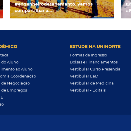
#engenheirodesanemanto, vamos
👉
compartilhar a...
#F
DÊMICO
ESTUDE NA UNINORTE
oteca
Formas de Ingresso
l do Aluno
Bolsas e Financiamentos
imento ao Aluno
Vestibular Curso Presencial
com a Coordenação
Vestibular EaD
l de Negociação
Vestibular de Medicina
l de Empregos
Vestibular - Editais
DE
so