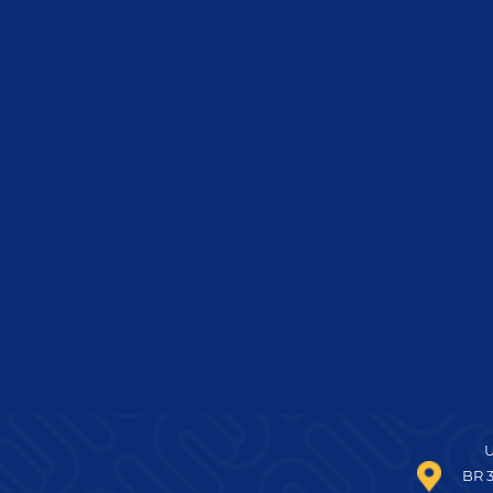
U
BR 3