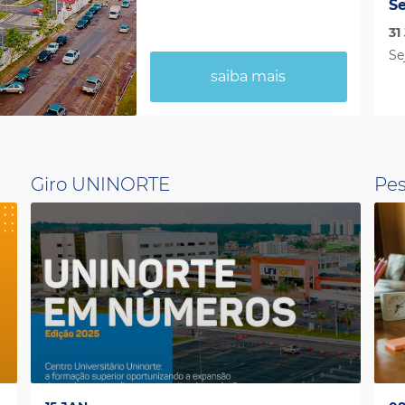
Se
31
Se
saiba mais
Giro UNINORTE
Pes