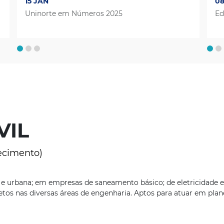
02 MAR
15 JAN
17
08
0
ProUni - Acompanhe o processo
Uninorte em Números 2025
C
A 
Ed
em
VIL
hecimento)
l e urbana; em empresas de saneamento básico; de eletricidade e
tos nas diversas áreas de engenharia. Aptos para atuar em plan