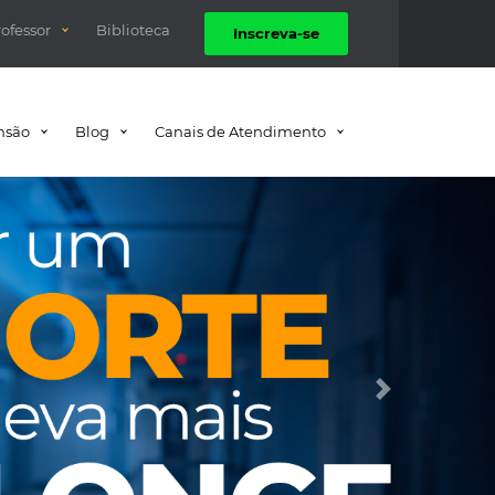
rofessor
Biblioteca
Inscreva-se
nsão
Blog
Canais de Atendimento
Próximo