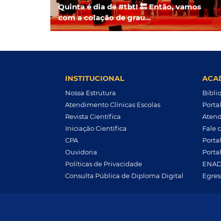
Quinta é dia de #tbt! 🔙 Então, vamos
com a colação de grau...
INSTITUCIONAL
ACA
Nossa Estrutura
Bibli
Atendimento Clínicas Escolas
Porta
Revista Científica
Atend
Iniciação Científica
Fale 
CPA
Porta
Ouvidoria
Porta
Políticas de Privacidade
ENA
Consulta Pública de Diploma Digital
Egres